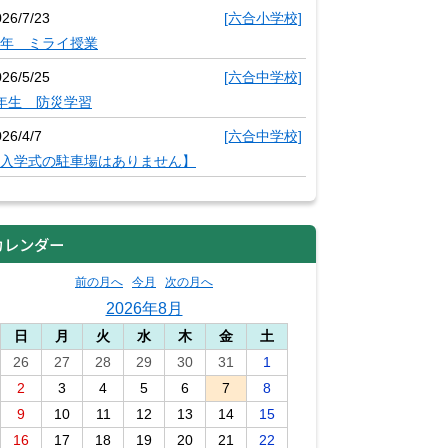
026/7/23
[六合小学校]
年 ミライ授業
026/5/25
[六合中学校]
年生 防災学習
26/4/7
[六合中学校]
入学式の駐車場はありません】
カレンダー
前の月へ
今月
次の月へ
2026年8月
日
月
火
水
木
金
土
26
27
28
29
30
31
1
2
3
4
5
6
7
8
9
10
11
12
13
14
15
16
17
18
19
20
21
22