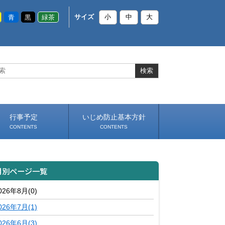
青
黒
緑茶
サイズ
小
中
大
行事予定
いじめ防止基本方針
CONTENTS
CONTENTS
月別ページ一覧
026年8月(0)
026年7月(1)
026年6月(3)