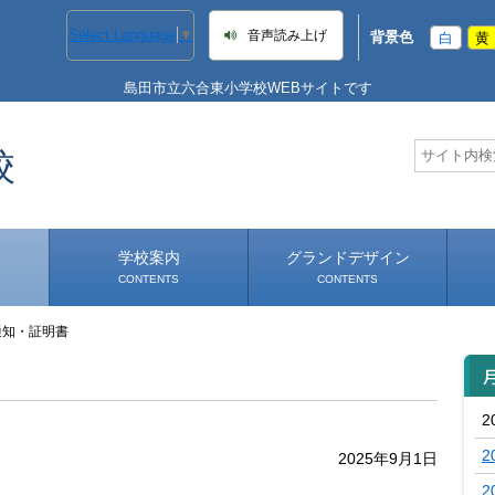
Select Language
▼
音声読み上げ
背景色
白
黄
島田市立六合東小学校WEBサイトです
校
学校案内
グランドデザイン
CONTENTS
CONTENTS
通知・証明書
学校長あいさつ
学校へのアクセス
2
2
2025年9月1日
2