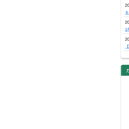
2
６
2
1
20
【