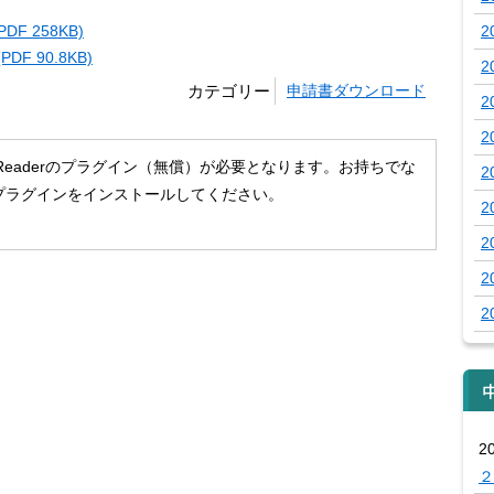
 258KB)
2
 90.8KB)
2
カテゴリー
申請書ダウンロード
2
2
 Readerのプラグイン（無償）が必要となります。お持ちでな
2
プラグインをインストールしてください。
2
2
2
2
2
２