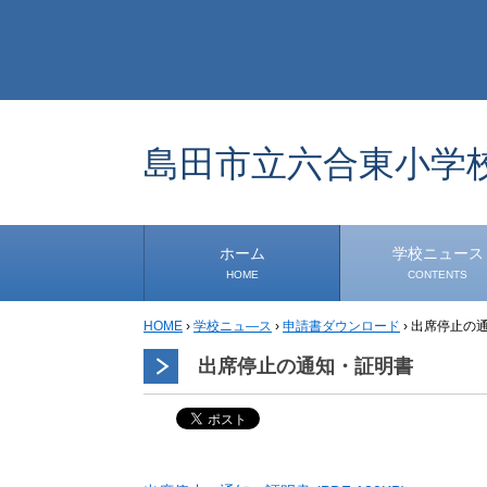
島田市立六合東小学
ホーム
学校ニュース
HOME
CONTENTS
HOME
›
学校ニュ―ス
›
申請書ダウンロード
学校から
安心・安全
1年生
2年生
3年生
4年生
5年生
6年生
事務・保健室から
児童会・部活から
研修
小中連携事業
道徳教育推進事業
学校便り
›
出席停止の
出席停止の通知・証明書