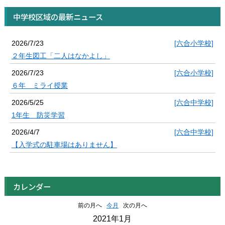
中学校区域の最新ニュース
2026/7/23
[六合小学校]
２年生図工「二人はなかよし」
2026/7/23
[六合小学校]
６年 ミライ授業
2026/5/25
[六合中学校]
1年生 防災学習
2026/4/7
[六合中学校]
【入学式の駐車場はありません】
カレンダー
前の月へ
今月
次の月へ
2021年1月