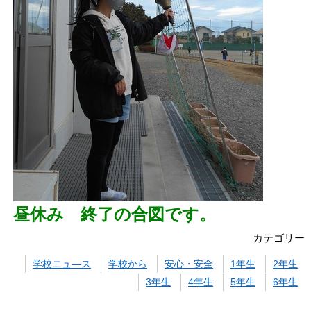
昼休み 終了の合図です。
カテゴリー
学校ニュ―ス
学校から
安心・安全
1年生
2年生
3年生
4年生
5年生
6年生