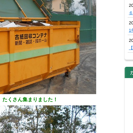
2
６
2
1
20
【
子 たくさん集まりました！