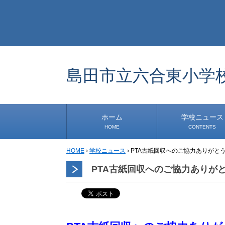
島田市立六合東小学
ホーム
学校ニュース
HOME
CONTENTS
HOME
›
学校ニュース
›
PTA古紙回収へのご協力ありがと
学校から
安心・安全
1年生
2年生
3年生
4年生
5年生
6年生
事務・保健室から
児童会・部活から
研修
小中連携事業
道徳教育推進事業
学校便り
PTA古紙回収へのご協力ありが