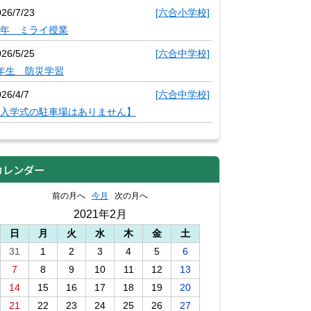
026/7/23
[六合小学校]
年 ミライ授業
026/5/25
[六合中学校]
年生 防災学習
26/4/7
[六合中学校]
入学式の駐車場はありません】
カレンダー
前の月へ
今月
次の月へ
2021年2月
日
月
火
水
木
金
土
31
1
2
3
4
5
6
7
8
9
10
11
12
13
14
15
16
17
18
19
20
21
22
23
24
25
26
27