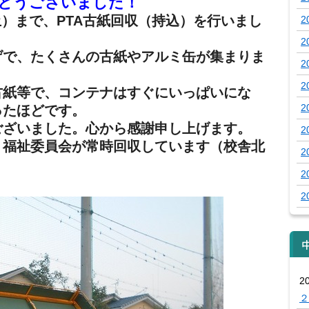
がとうございました！
土）まで、PTA古紙回収（持込）を行いまし
2
2
げで、たくさんの古紙やアルミ缶が集まりま
2
2
古紙等で、コンテナはすぐにいっぱいにな
2
ったほどです。
ございました。心から感謝申し上げます。
2
福祉委員会が常時回収しています（校舎北
2
2
！
2
2
２