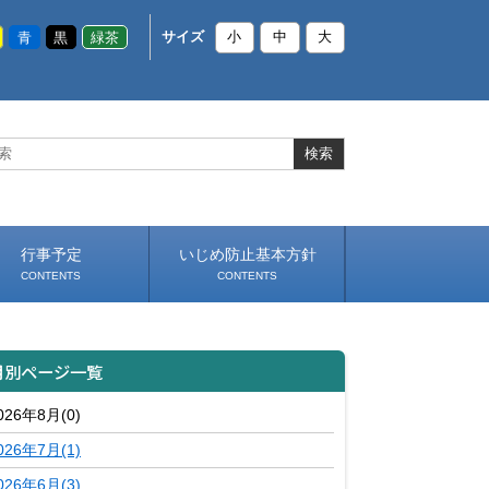
青
黒
緑茶
サイズ
小
中
大
行事予定
いじめ防止基本方針
CONTENTS
CONTENTS
月別ページ一覧
026年8月(0)
026年7月(1)
026年6月(3)