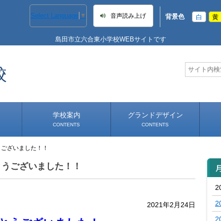
Select Language
▼
音声読み上げ
背景色
白
黄
島田市立六合東小学校WEBサイトです
校
学校案内
グランドデザイン
CONTENTS
CONTENTS
うございました！！
学校長あいさつ
学校へのアクセス
とうございました！！
2
2
2021年2月24日
2