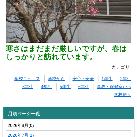
寒さはまだまだ厳しいですが、春は
しっかりと訪れています。
カテゴリー
学校ニュ―ス
学校から
安心・安全
1年生
2年生
3年生
4年生
5年生
6年生
事務・保健室から
学校便り
月別ページ一覧
2026年8月(0)
2026年7月(1)