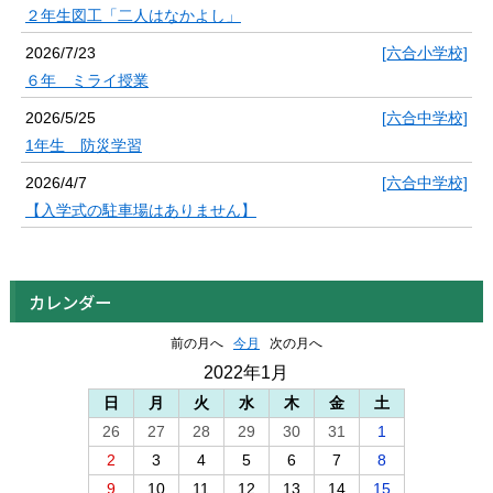
２年生図工「二人はなかよし」
2026/7/23
[六合小学校]
６年 ミライ授業
2026/5/25
[六合中学校]
1年生 防災学習
2026/4/7
[六合中学校]
【入学式の駐車場はありません】
カレンダー
前の月へ
今月
次の月へ
2022年1月
日
月
火
水
木
金
土
26
27
28
29
30
31
1
2
3
4
5
6
7
8
9
10
11
12
13
14
15