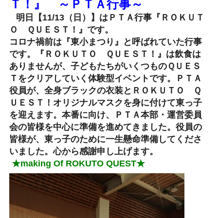
Ｔ！』 ～ＰＴＡ行事～
明日【11/13（日）】はＰＴＡ行事『ＲＯＫＵＴ
Ｏ ＱＵＥＳＴ！』です。
コロナ禍前は『東小まつり』と呼ばれていた行事
です。『ＲＯＫＵＴＯ ＱＵＥＳＴ！』は飲食は
ありませんが、子どもたちがいくつものＱＵＥＳ
Ｔをクリアしていく体験型イベントです。ＰＴＡ
役員が、全身ブラックの衣装とＲＯＫＵＴＯ Ｑ
ＵＥＳＴ！オリジナルマスクを身に付けて東っ子
を迎えます。本番に向け、ＰＴＡ本部・運営委員
会の皆様を中心に準備を進めてきました。役員の
皆様が、東っ子のために一生懸命準備してくださ
いました。心から感謝申し上げます。
★making Of ROKUTO QUEST★