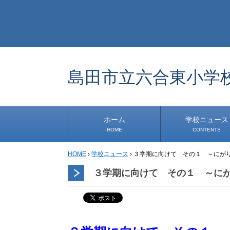
島田市立六合東小学
ホーム
学校ニュース
HOME
CONTENTS
HOME
›
学校ニュース
›
３学期に向けて その１ ～にが
学校から
安心・安全
1年生
2年生
3年生
4年生
5年生
6年生
事務・保健室から
児童会・部活から
研修
小中連携事業
道徳教育推進事業
学校便り
３学期に向けて その１ ～に