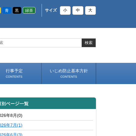
青
黒
緑茶
サイズ
小
中
大
行事予定
いじめ防止基本方針
CONTENTS
CONTENTS
月別ページ一覧
026年8月(0)
026年7月(1)
026年6月(3)