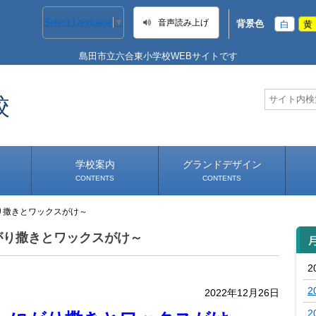
Select Language
▼
音声読み上げ
背景色
白
黄
島田市立六合東小学校WEBサイトです
校
学校案内
グランドデザイン
CONTENTS
CONTENTS
り撒きとワックスがけ～
学校長あいさつ
学校へのアクセス
がり撒きとワックスがけ～
2
2
2022年12月26日
2