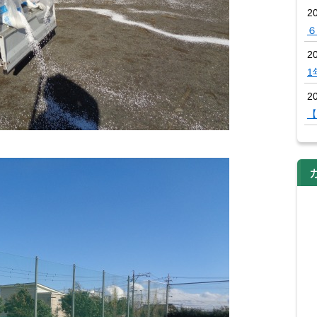
2
６
2
1
20
【