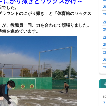
～にがり撒きとワックスがけ～
2
日でした。
グラウンドのにがり撒き」と「体育館のワックス
2
2
たが、教職員一同、力を合わせて頑張りました。
2
準備を進めています。
2
2
2
2
2
2
２