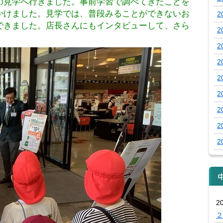
の見学へ行きました。事前学習で調べてきたことを
かけました。見学では、普段みることができないお
2
できました。店長さんにもインタビューして、さら
2
2
2
2
2
2
2
2
2
２