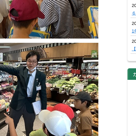
2
６
2
1
20
【