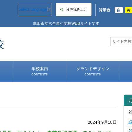
Select Language
▼
音声読み上げ
背景色
白
黄
島田市立六合東小学校WEBサイトです
校
学校案内
グランドデザイン
CONTENTS
CONTENTS
学校長あいさつ
学校へのアクセス
2
2
2024年9月18日
2