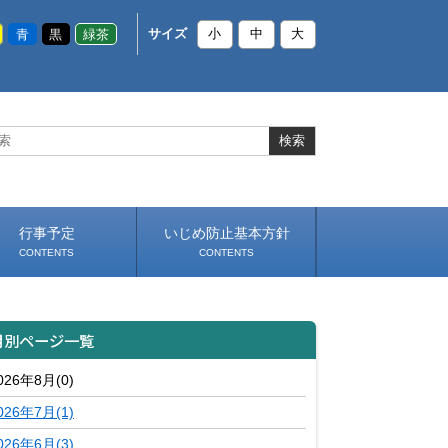
青
黒
緑茶
サイズ
小
中
大
行事予定
いじめ防止基本方針
CONTENTS
CONTENTS
月別ページ一覧
026年8月(0)
026年7月(1)
026年6月(3)