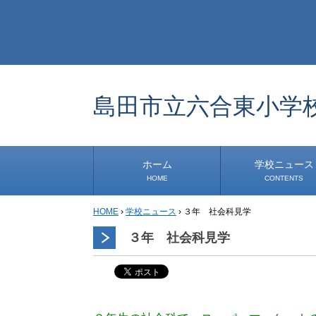
島田市立六合東小学
ホーム
学校ニュース
HOME
CONTENTS
HOME
›
学校ニュース
›
３年 社会科見学
学校から
安心・安全
1年生
2年生
3年生
4年生
5年生
6年生
事務・保健室から
児童会・部活から
研修
小中連携事業
道徳教育推進事業
学校便り
３年 社会科見学