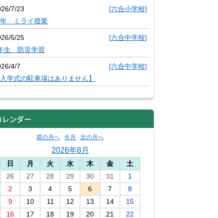
026/7/23
[六合小学校]
年 ミライ授業
026/5/25
[六合中学校]
年生 防災学習
26/4/7
[六合中学校]
入学式の駐車場はありません】
カレンダー
前の月へ
今月
次の月へ
2026年8月
日
月
火
水
木
金
土
26
27
28
29
30
31
1
2
3
4
5
6
7
8
9
10
11
12
13
14
15
16
17
18
19
20
21
22