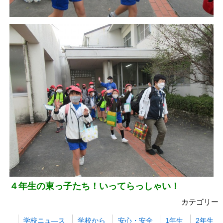
４年生の東っ子たち！いってらっしゃい！
カテゴリー
学校ニュ―ス
学校から
安心・安全
1年生
2年生