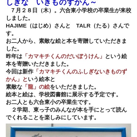
しぎな いきものずかん～
７月２８日（木）。六合東小学校の卒業生が来校
しました。
HAJIME（はじめ）さんと TALR（たる）さんで
す。
お二人から、素敵な絵と本を寄贈していただきま
した。
昨年は
「カマキチくんのだいぼうけん」
という絵
本を寄贈いただきました。
今回は新作
「カマキチくんのふしぎないきものず
かん」と
いう絵本と
素敵な
「龍」の絵
をいただきました。
絵本と絵は、学校図書館に展示する予定です。
お二人とも六合東小の卒業生です。
２学期、東っ子のみんなが本を手にとって読ん
でくれることを楽しみにしています。