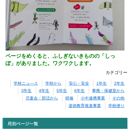
ページをめくると、ふしぎないきものの「しっ
ぽ」がありました。ワクワクします。
カテゴリー
学校ニュ―ス
学校から
安心・安全
1年生
2年生
3年生
4年生
5年生
6年生
事務・保健室から
児童会・部活から
研修
小中連携事業
その他
道徳教育推進事業
学校便り
月別ページ一覧