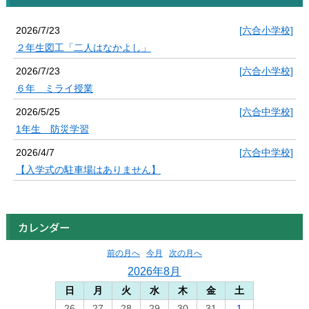
2026/7/23
[六合小学校]
２年生図工「二人はなかよし」
2026/7/23
[六合小学校]
６年 ミライ授業
2026/5/25
[六合中学校]
1年生 防災学習
2026/4/7
[六合中学校]
【入学式の駐車場はありません】
カレンダー
前の月へ
今月
次の月へ
2026年8月
日
月
火
水
木
金
土
26
27
28
29
30
31
1