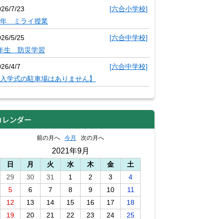
026/7/23
[六合小学校]
年 ミライ授業
026/5/25
[六合中学校]
年生 防災学習
26/4/7
[六合中学校]
入学式の駐車場はありません】
カレンダー
前の月へ
今月
次の月へ
2021年9月
日
月
火
水
木
金
土
29
30
31
1
2
3
4
5
6
7
8
9
10
11
12
13
14
15
16
17
18
19
20
21
22
23
24
25