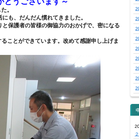
がとうございます～
2
した。
活にも、だんだん慣れてきました。
2
りと保護者の皆様の御協力のおかげで、密になる
2
2
ることができています。改めて感謝申し上げま
2
2
2
2
2
2
２