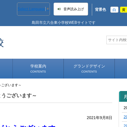
Select Language
▼
音声読み上げ
背景色
白
黄
島田市立六合東小学校WEBサイトです
校
学校案内
グランドデザイン
CONTENTS
CONTENTS
うございます～
学校長あいさつ
学校へのアクセス
とうございます～
2
2
2021年9月8日
2