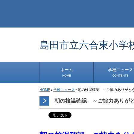
島田市立六合東小学
ホーム
学校ニュース
HOME
CONTENTS
HOME
›
学校ニュース
›
朝の検温確認 ～ご協力ありがと
学校から
安心・安全
1年生
2年生
3年生
4年生
5年生
6年生
事務・保健室から
児童会・部活から
研修
小中連携事業
道徳教育推進事業
学校便り
朝の検温確認 ～ご協力ありが