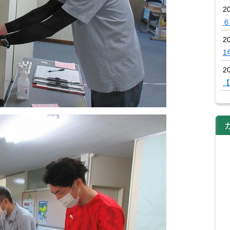
2
６
2
1
20
【