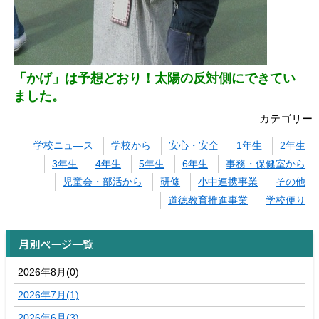
「かげ」は予想どおり！太陽の反対側にできてい
ました。
カテゴリー
学校ニュ―ス
学校から
安心・安全
1年生
2年生
3年生
4年生
5年生
6年生
事務・保健室から
児童会・部活から
研修
小中連携事業
その他
道徳教育推進事業
学校便り
月別ページ一覧
2026年8月(0)
2026年7月(1)
2026年6月(3)