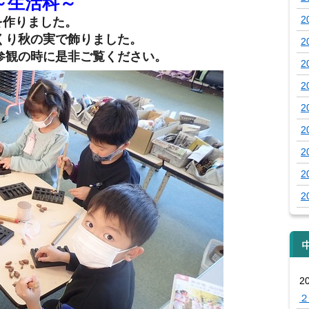
～生活科～
2
を作りました。
くり秋の実で飾りました。
2
参観の時に是非ご覧ください。
2
2
2
2
2
2
2
2
２