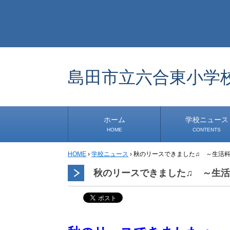
島田市立六合東小学
ホーム
学校ニュース
HOME
CONTENTS
HOME
›
学校ニュース
›
秋のリースできました♫ ～生活
学校から
安心・安全
1年生
2年生
3年生
4年生
5年生
6年生
事務・保健室から
児童会・部活から
研修
小中連携事業
道徳教育推進事業
学校便り
秋のリースできました♫ ～生