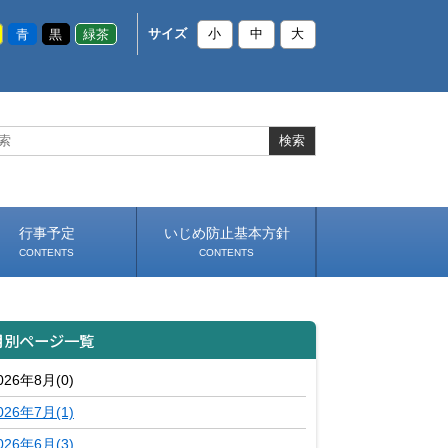
青
黒
緑茶
サイズ
小
中
大
行事予定
いじめ防止基本方針
CONTENTS
CONTENTS
月別ページ一覧
026年8月(0)
026年7月(1)
026年6月(3)