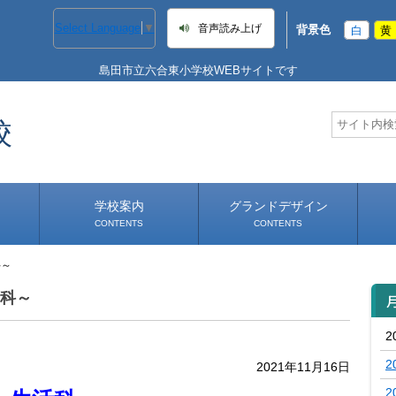
Select Language
▼
音声読み上げ
背景色
白
黄
島田市立六合東小学校WEBサイトです
校
学校案内
グランドデザイン
CONTENTS
CONTENTS
科～
学校長あいさつ
学校へのアクセス
活科～
2
2
2021年11月16日
2