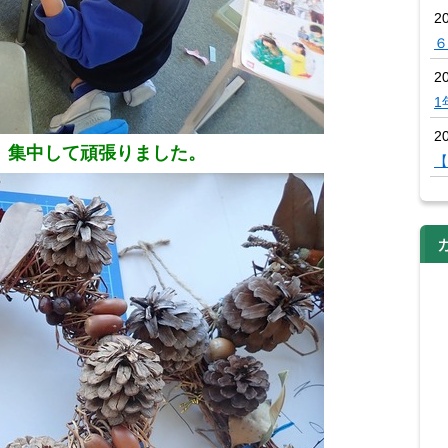
2
６
2
1
20
。集中して頑張りました。
【