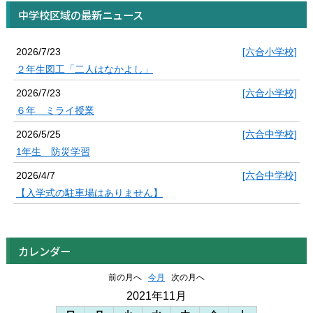
中学校区域の最新ニュース
2026/7/23
[六合小学校]
２年生図工「二人はなかよし」
2026/7/23
[六合小学校]
６年 ミライ授業
2026/5/25
[六合中学校]
1年生 防災学習
2026/4/7
[六合中学校]
【入学式の駐車場はありません】
カレンダー
前の月へ
今月
次の月へ
2021年11月