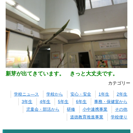
新芽が出てきています。 きっと大丈夫です。
カテゴリー
学校ニュ―ス
学校から
安心・安全
1年生
2年生
3年生
4年生
5年生
6年生
事務・保健室から
児童会・部活から
研修
小中連携事業
その他
道徳教育推進事業
学校便り