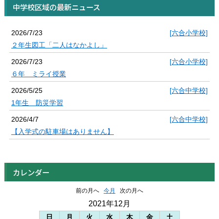
中学校区域の最新ニュース
2026/7/23
[六合小学校]
２年生図工「二人はなかよし」
2026/7/23
[六合小学校]
６年 ミライ授業
2026/5/25
[六合中学校]
1年生 防災学習
2026/4/7
[六合中学校]
【入学式の駐車場はありません】
カレンダー
前の月へ
今月
次の月へ
2021年12月
日
月
火
水
木
金
土