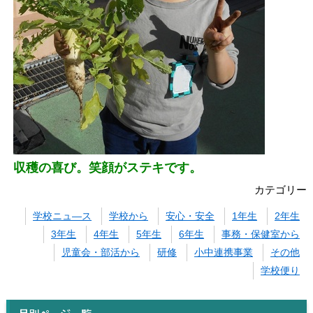
収穫の喜び。笑顔がステキです。
カテゴリー
学校ニュ―ス
学校から
安心・安全
1年生
2年生
3年生
4年生
5年生
6年生
事務・保健室から
児童会・部活から
研修
小中連携事業
その他
学校便り
月別ページ一覧