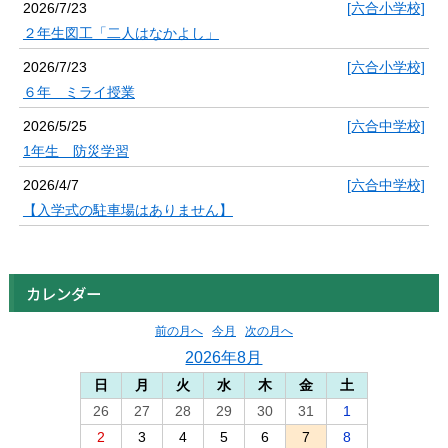
2026/7/23
[六合小学校]
２年生図工「二人はなかよし」
2026/7/23
[六合小学校]
６年 ミライ授業
2026/5/25
[六合中学校]
1年生 防災学習
2026/4/7
[六合中学校]
【入学式の駐車場はありません】
カレンダー
前の月へ
今月
次の月へ
2026年8月
日
月
火
水
木
金
土
26
27
28
29
30
31
1
2
3
4
5
6
7
8