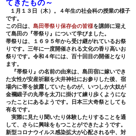
てきたもの～
１月１３日（木）。４年生の社会科の授業の様子
です。
この日は、
島田帯祭り保存会の皆様
を講師に迎え
て島田の『帯祭り』について学びました。
帯祭りは、１６９５年から受け継がれているお祭
りです。三年に一度開催される文化の香り高いお
祭りです。令和４年には、百十回目の開催となり
ます。
『帯祭り』の名前の由来は、島田宿に嫁いでき
た女性が安産祈願を大井神社にお参りした後、宿
場内に帯を披露していたものが、いつしか大奴が
金襴緞子の丸帯を太刀に掛けて練り歩くようにな
ったことにあるようです。日本三大奇祭としても
有名です。
実際に見たり聞いたり体験したりすることを通
して、さらに興味をもつことができたようです。
新型コロナウイルス感染拡大が心配される中、対