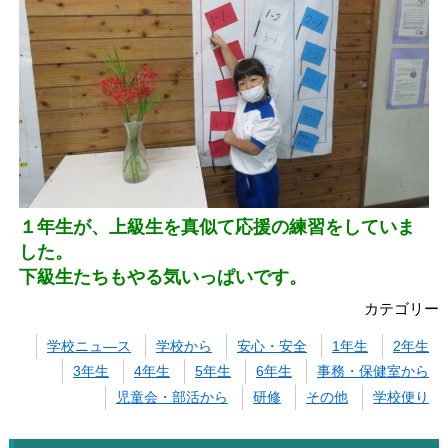
１年生が、上級生を真似て応援の練習をしていま
した。
下級生たちもやる気いっぱいです。
カテゴリー
学校ニュ―ス
学校から
安心・安全
1年生
2年生
3年生
4年生
5年生
6年生
事務・保健室から
児童会・部活から
研修
その他
学校便り