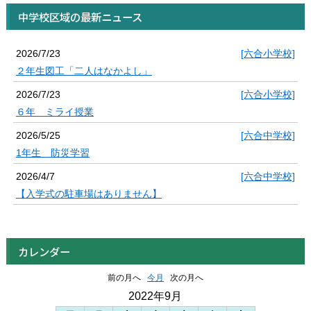
中学校区域の最新ニュース
2026/7/23
[六合小学校]
２年生図工「二人はなかよし」
2026/7/23
[六合小学校]
６年 ミライ授業
2026/5/25
[六合中学校]
1年生 防災学習
2026/4/7
[六合中学校]
【入学式の駐車場はありません】
カレンダー
前の月へ
今月
次の月へ
2022年9月