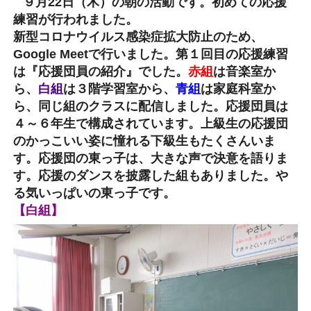
９月22日（木）の朝の活動です。初めての応援
練習が行われました。
新型コロナウイルス感染症拡大防止のため、
Google Meetで行いました。第１回目の応援練習
は『応援団員の紹介』でした。
赤組
は音楽室か
ら、
白組
は３階学習室から、
青組
は家庭科室か
ら、同じ組のクラスに配信しました。応援団員は
４～６年生で構成されています。上級生の応援団
のかっこいい姿に憧れる下級生もたくさんいま
す。応援団の東っ子は、大きな声で決意を語りま
す。応援のダンスを披露した組もありました。や
る気いっぱいの東っ子です。
【白組】