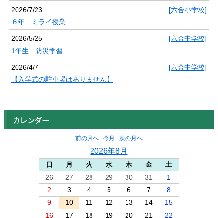
2026/7/23
[六合小学校]
６年 ミライ授業
2026/5/25
[六合中学校]
1年生 防災学習
2026/4/7
[六合中学校]
【入学式の駐車場はありません】
カレンダー
前の月へ
今月
次の月へ
2026年8月
日
月
火
水
木
金
土
26
27
28
29
30
31
1
2
3
4
5
6
7
8
9
10
11
12
13
14
15
16
17
18
19
20
21
22