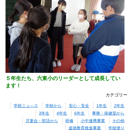
５年生たち、六東小のリーダーとして成長してい
ます！
カテゴリー
学校ニュ―ス
学校から
安心・安全
1年生
2年生
3年生
4年生
6年生
事務・保健室から
児童会・部活から
研修
小中連携事業
その他
道徳教育推進事業
学校便り