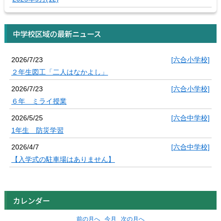
中学校区域の最新ニュース
2026/7/23
[六合小学校]
２年生図工「二人はなかよし」
2026/7/23
[六合小学校]
６年 ミライ授業
2026/5/25
[六合中学校]
1年生 防災学習
2026/4/7
[六合中学校]
【入学式の駐車場はありません】
カレンダー
前の月へ
今月
次の月へ