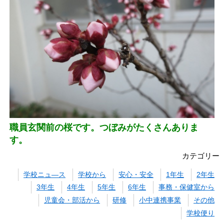
職員玄関前の桜です。つぼみがたくさんありま
す。
カテゴリー
学校ニュ―ス
学校から
安心・安全
1年生
2年生
3年生
4年生
5年生
6年生
事務・保健室から
児童会・部活から
研修
小中連携事業
その他
学校便り