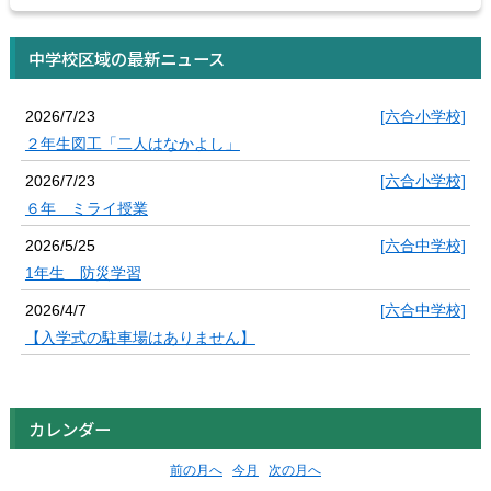
中学校区域の最新ニュース
2026/7/23
[六合小学校]
２年生図工「二人はなかよし」
2026/7/23
[六合小学校]
６年 ミライ授業
2026/5/25
[六合中学校]
1年生 防災学習
2026/4/7
[六合中学校]
【入学式の駐車場はありません】
カレンダー
前の月へ
今月
次の月へ