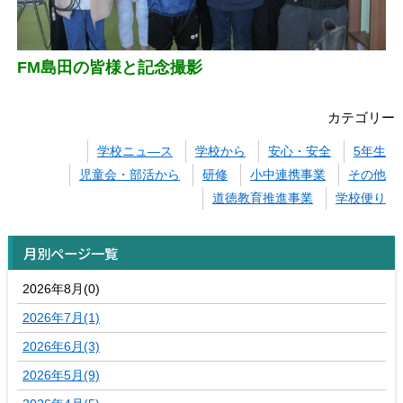
FM島田の皆様と記念撮影
カテゴリー
学校ニュ―ス
学校から
安心・安全
5年生
児童会・部活から
研修
小中連携事業
その他
道徳教育推進事業
学校便り
月別ページ一覧
2026年8月(0)
2026年7月(1)
2026年6月(3)
2026年5月(9)