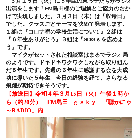
３月１５日（火）に５年生の東っ子たちがラジオ
出演をします！FM島田様のご理解とご協力のおか
げで実現しました。３月３日（木）は『収録日』
でした。クラスごとテーマを決めて発表します。
１組は『コロナ禍の学校生活について』２組は
『６年生ありがとう』３組は『SDGｓを広めよ
う』です。
マイクがセットされた相談室はまるでラジオ局
のようです。ドキドキワクワクしながら取り組ん
だ５年生です。先週の６年生に感謝する会を大成
功に導いた５年生。今日の経験を経て、さらなる
飛躍が期待できそうです。
【放送日】令和４年３月15日（火）午後１時か
ら（約20分）
FM
島田 g-ｓｋｙ 『聴かにゃ
～RADIO」内